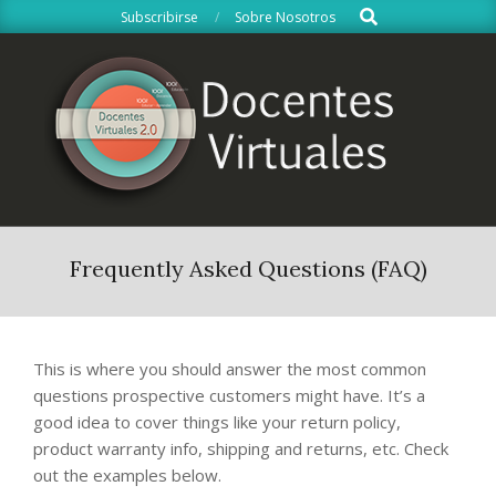
Search
Skip
Subscribirse
Sobre Nosotros
to
content
Primary
Navigation
Frequently Asked Questions (FAQ)
Menu
This is where you should answer the most common
questions prospective customers might have. It’s a
good idea to cover things like your return policy,
product warranty info, shipping and returns, etc. Check
out the examples below.