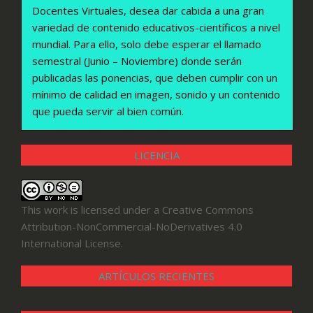
Docentes Virtuales, desea dar cabida a una gran
variedad de contenido educativos-científicos a nivel
mundial. Para ello, solo debe esperar el llamado
semestral (Junio – Noviembre) donde serán
publicadas las ponencias, que deben cumplir con un
mínimo de calidad en imagen, sonido y un contenido
que pueda servir al bien común.
LICENCIA
This work is licensed under a
Creative Commons
Attribution-NonCommercial-NoDerivatives 4.0
International License
.
ARTÍCULOS RECIENTES